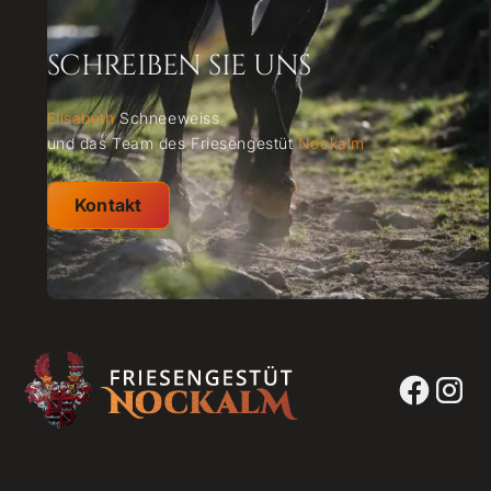
SCHREIBEN SIE UNS
Elisabeth
Schneeweiss
und das Team des Friesengestüt
Nockalm
Kontakt